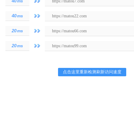
40
ms
https://matou7.com
40
ms
https://matou22.com
20
ms
https://matou66.com
20
ms
https://matou99.com
点击这里重新检测刷新访问速度